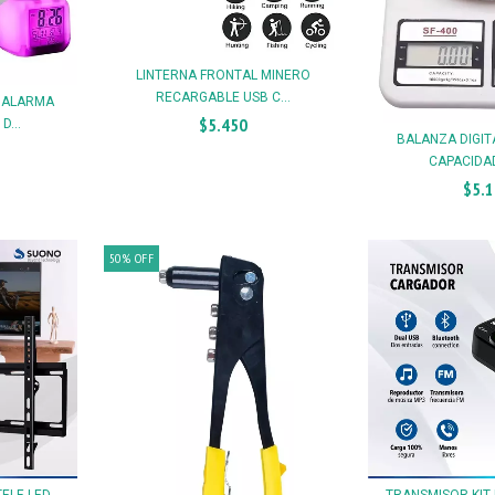
LINTERNA FRONTAL MINERO
RECARGABLE USB C...
 ALARMA
$5.450
D...
BALANZA DIGIT
CAPACIDAD
$5.
50
%
OFF
TELE LED
TRANSMISOR KIT