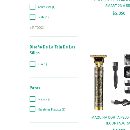
SMART 23 A 55.
Gris/nickel (1)
$5.050
Slate (1)
VER TODOS
Diseño De La Tela De Las
Sillas
Liso (1)
Patas
Madera (2)
Regatones Plasticos (2)
MAQUINA CORTA PELO 
RECORTADORA.