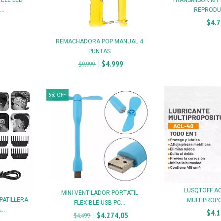
..
REPRODU
$4.
REMACHADORA POP MANUAL 4
PUNTAS
$4.999
$9.999
5
%
OFF
LUSQTOFF AC
MINI VENTILADOR PORTATIL
PATILLERA
MULTIPROPOS
FLEXIBLE USB PC...
..
$4.
$4.274,05
$4.499