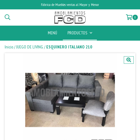
Fábrica de Muebles ventas al Mayor y Menor
0
MENÚ
PRODUCTOS
Inicio
/
JUEGO DE LIVING
/
ESQUINERO ITALIANO 210